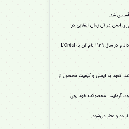
سیس شد.
 بی‌خطر به نام “اورئال” (L’Auréale) بود. این نوآوری ایمن در آن زمان انقلابی در
: شولر در ابتدا محصولات خود را به آرایشگاه‌های پاریس می‌فروخت و به تدریج شرکت را گسترش داد و در سال ۱۹۳۹ نام آن به L’Oréal
د. تعهد به ایمنی و کیفیت محصول از
یه اروپا وضع شود، آزمایش محصولات خود روی
ز مو و عطر می‌شود.