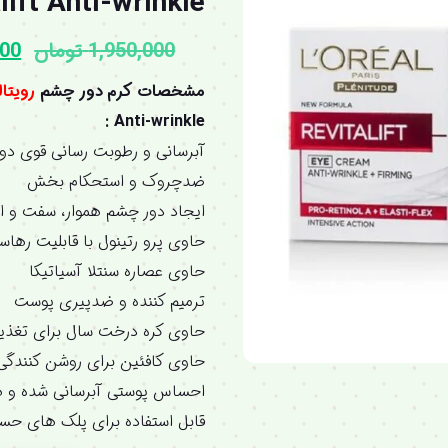
lift Anti-wrinkle
1,950,000
تومان
000
مشخصات
کرم دور چشم
رویتا
:
Anti-wrinkle
آبرسانی و رطوبت رسانی قوی دو
ضدچروک و استحکام بخش
ایجاد دور چشم هموار، سفت و ا
حاوی پرو رتینول با قابلیت رها
حاوی عصاره سنتلا آسیاتیکا
ترمیم کننده و ضدپیری پوست
حاوی کره درخت سال برای تغذی
حاوی کافئین برای روشن کنندگی
احساس پوستی آبرسانی شده و ه
قابل استفاده برای پلک های ح