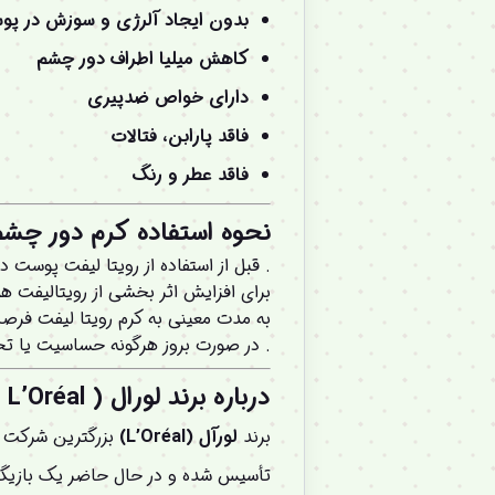
بدون ایجاد آلرژی و سوزش در پو
کاهش میلیا اطراف دور چشم
دارای خواص ضدپیری
فاقد پارابن، فتالات
فاقد عطر و رنگ
نحوه استفاده
کرم دور چش
. قبل از استفاده از رویتا لیفت پوست دو
برای افزایش اثر بخشی از رویتالیفت همر
به مدت معینی به کرم رویتا لیفت فرصت
. در صورت بروز هرگونه حساسیت یا تح
درباره برند لورال ( L’Oréal ) :
برند
لورآل (L’Oréal)
بزرگترین شرکت ل
تأسیس شده و در حال حاضر یک بازیگ