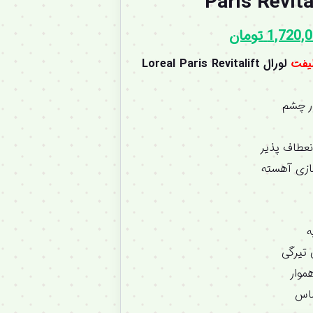
Paris Revita
1,720,
تومان
لیفت
لورال Loreal Paris Revitalift
ر چشم
نعطاف پذیر
سازی آهسته
ه
 تیرگی
موار
ساس