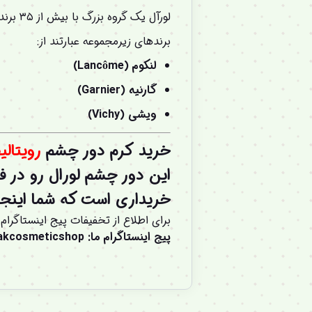
لورآل 
برندهای زیرمجموعه عبارتند از:
لنکوم (Lancôme)
گارنیه (Garnier)
ویشی (Vichy)
خرید
کرم دور چشم
رویتال
این دور چشم لورال رو در ف
خریداری است که شما اینجا
برای اطلاع از تخفیفات پیج اینستاگرام 
پیج اینستاگرام ما
:
akcosmeticshop