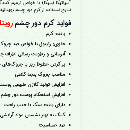
آسیاتیکا (سیکا) با خواص ترمیم کن
نتایج استفاده از کرم دور چشم رویتال
فواید
کرم دور چشم
رویتا
بافت: کرم
حاوی: رتینول با خواص ضد چروک 
آبرسانی و رطوبت رسانی اطراف چ
پر کردن خطوط ریز یا چروک‌های 
مناسب چروک پنجه کلاغی
افزایش تولید کلاژن طبیعی پوست
افزایش استحکام پوست دور چشم
دارای بافت سبک با جذب راحت
کمک به بهتر نشستن مواد آرایشی 
ضد حساسیت