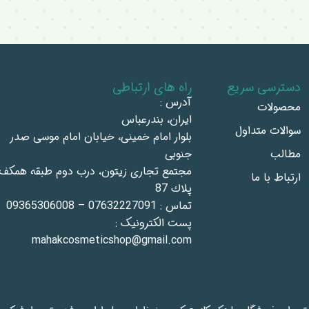
دسترسی سریع
راه های ارتباطی
آدرس :
محصولات
ايران، بندرعباس
سوالات متداول
بلوار امام خمينى، خيابان امام موسى صدر
مطالب
جنوبى
مجتمع تجاری زيتون، درب دوم طبقه همكف،
ارتباط با ما
پلاك 87
تماس : 07632227091 – 09365306008
پست الکترونیک :
mahakcosmeticshop@gmail.com