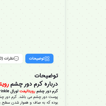
توضیحات
نظرات (0)
توضیحات
درباره
کرم دور چشم
رویت
کرم دور چشم
رویتالیفت
لورال Loreal Paris Revitalift Anti-wrinkle
پوست دور چشم می باشد. کرم دور چشم 
بوده که به صاف و هموار شدن سطح پوس