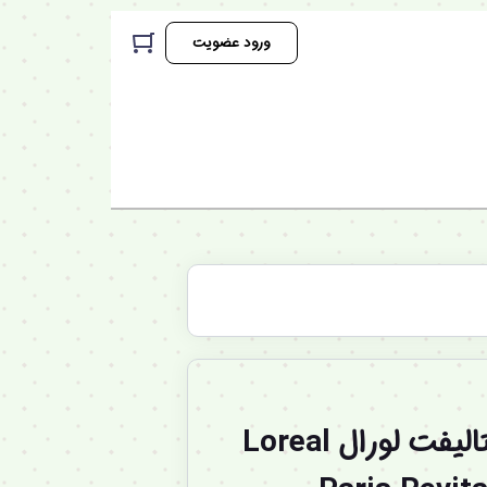
ورود عضویت
کرم دور چشم رویتالیفت لورال Loreal