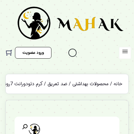
ورود عضویت
خانه
/
محصولات بهداشتی
/
ضد تعریق
/ کرم دئودورانت 7روزه کلیون CLIVEN Deodorant
%12 تخفیف ویژه