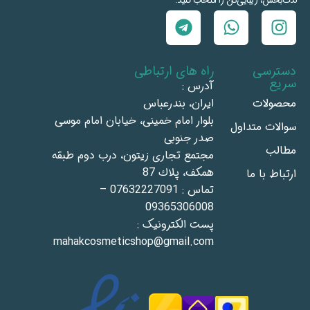
لذت‌بخش، زیبایی‌تان را انتخاب کنید.
دسترسی
راه های ارتباطی
سریع
آدرس :
محصولات
ايران، بندرعباس
بلوار امام خمينى، خيابان امام موسى
سوالات متداول
صدر جنوبى
مطالب
مجتمع تجاری زيتون، درب دوم طبقه
همكف، پلاك 87
ارتباط با ما
تماس : 07632227091 –
09365306008
پست الکترونیک :
mahakcosmeticshop@gmail.com