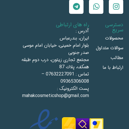
دسترسی
راه های ارتباطی
سریع
آدرس :
محصولات
ايران، بندرعباس
بلوار امام خمينى، خيابان امام موسى
سوالات متداول
صدر جنوبى
مطالب
مجتمع تجاری زيتون، درب دوم طبقه
همكف، پلاك 87
ارتباط با ما
تماس : 07632227091 –
09365306008
پست الکترونیک :
mahakcosmeticshop@gmail.com