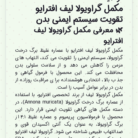
مکمل
گراویولا لیف افترایو
تقویت سیستم ایمنی بدن
🌿 معرفی مکمل گراویولا لیف
افترایو
مکمل گراویولا لیف افترایو با عصاره غلیظ برگ درخت
گراویولا، سیستم ایمنی را تقویت می کند، التهاب های
مزمن را کاهش می دهد و از سلامت سلولی بدن
محافظت می کند. این محصول با فرمول گیاهی و
جذب بالا، انتخابی هوشمندانه برای مراقبت روزانه از
بدن در برابر عوامل آسیب زا است.
مکمل گراویولا لیف از برند تخصصی
افترایو
، با استفاده
از عصاره برگ درخت گراویولا (Annona muricata)، در
دسته
مکمل های گیاهی تقویت ایمنی
قرار دارد. این
محصول با فرمولاسیون پریمیوم و عصاره غلیظ ۴:۱ از
برگ گراویولا، به عنوان یک آنتی اکسیدان قوی و
ضدالتهاب طبیعی شناخته می شود. گراویولا لیف افترایو