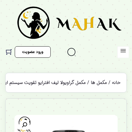
ورود عضویت
خانه
/
مکمل ها
/ مکمل گراویولا لیف افترایو تقویت سیستم ایمن
%12 تخفیف ویژه