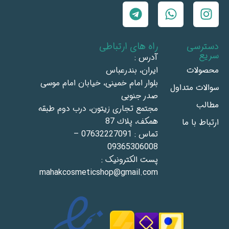
دسترسی
راه های ارتباطی
سریع
آدرس :
محصولات
ايران، بندرعباس
بلوار امام خمينى، خيابان امام موسى
سوالات متداول
صدر جنوبى
مطالب
مجتمع تجاری زيتون، درب دوم طبقه
همكف، پلاك 87
ارتباط با ما
تماس : 07632227091 –
09365306008
پست الکترونیک :
mahakcosmeticshop@gmail.com