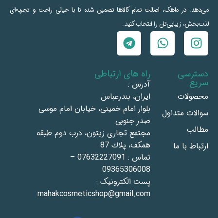
می‌دهد. در ماهک، اصالت تمام کالاها تضمین شده تا با خیالی راحت و تجربه‌ای
لذت‌بخش، زیبایی‌تان را انتخاب کنید.
دسترسی
راه های ارتباطی
سریع
آدرس :
محصولات
ايران، بندرعباس
بلوار امام خمينى، خيابان امام موسى
سوالات متداول
صدر جنوبى
مطالب
مجتمع تجاری زيتون، درب دوم طبقه
همكف، پلاك 87
ارتباط با ما
تماس : 07632227091 –
09365306008
پست الکترونیک :
mahakcosmeticshop@gmail.com