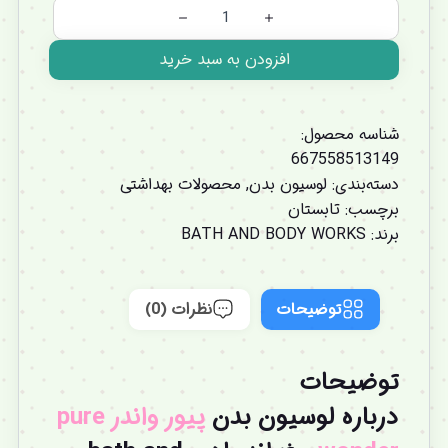
افزودن به سبد خرید
شناسه محصول:
667558513149
دسته‌بندی:
لوسیون بدن
,
محصولات بهداشتی
برچسب:
تابستان
برند:
BATH AND BODY WORKS
توضیحات
نظرات (0)
توضیحات
درباره
لوسیون بدن
پیور واندر pure