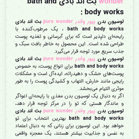
wonder
بث اند بادی bath and
:
body works
لوسیون بدن
پیور واندر pure wonder
بث اند بادی
bath and body works
، یک مرطوب‌کننده با
رایحه‌ای دلپذیر است که برای آبرسانی و تغذیه پوست
طراحی شده است. این محصول به خاطر بافت سبک و
جذب سریع مورد توجه قرار می‌گیرد.
لوسیون بدن
پیور واندر pure wonder
بث اند بادی
bath and body works
برای انواع پوست، به خصوص
پوست‌های خشک و دهیدراته، ایده‌آل است و مشکلات
رایجی مانند خارش، التهاب و کشیدگی پوست را به طور
موثری التیام می‌بخشد.
اگر به دنبال یک لوسیون بدن مغذی با رایحه‌ای اغواگر
و ماندگار هستی که تو را در مرکز توجه قرار دهد،
لوسیون بدن
پیور واندر pure wonder
بث اند بادی
bath and body works
بهترین انتخاب برای تو
خواهد بود. این لوسیون برای زنانی که به دنبال اعتماد
به نفس و جذابیت بیشتر هستند، یک معجزه واقعی