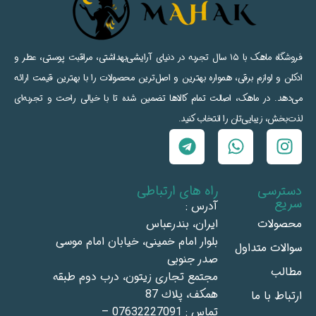
فروشگاه ماهک با ۱۵ سال تجربه در دنیای آرایشی‌بهداشتی، مراقبت پوستی، عطر و
ادکلن و لوازم برقی، همواره بهترین و اصل‌ترین محصولات را با بهترین قیمت ارائه
می‌دهد. در ماهک، اصالت تمام کالاها تضمین شده تا با خیالی راحت و تجربه‌ای
لذت‌بخش، زیبایی‌تان را انتخاب کنید.
دسترسی
راه های ارتباطی
سریع
آدرس :
محصولات
ايران، بندرعباس
بلوار امام خمينى، خيابان امام موسى
سوالات متداول
صدر جنوبى
مطالب
مجتمع تجاری زيتون، درب دوم طبقه
همكف، پلاك 87
ارتباط با ما
تماس : 07632227091 –