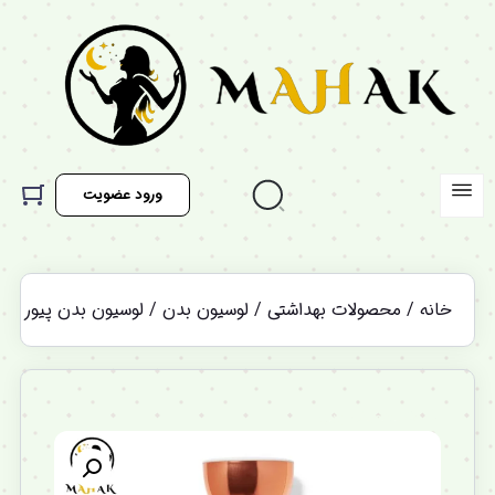
ورود عضویت
خانه
/
محصولات بهداشتی
/
لوسیون بدن
/ لوسیون بدن پیور واندر pure wonder بث اند بادی d body works
%12 تخفیف ویژه