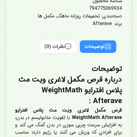
شناسه محصول:
794775069934
دسته‌بندی:
تخفیفات روزانه ماهک
,
مکمل ها
برند:
Afterave
توضیحات
نظرات (0)
توضیحات
درباره قرص مکمل لاغری ویت مث
پلاس افترایو WeightMath
Afterave :
قرص مکمل لاغری ویت مث پلاس افترایو
WeightMath Afterave
با تقویت متابولیسم در بدن،
به افزایش سرعت چربی سوزی در بدن کمک می کند و
برای افرادی که ورزش می کنند یا رژیم دارند مناسب