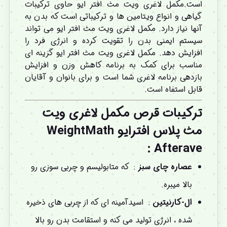
است.مکمل لاغری ویت مث افتر ایو حاوی ترکیبات
گیاهی و انواع ویتامین ها و ترکیباتی است که بدن به
آنها نیاز دارد. مکمل لاغری ویت مث افتر ایو می تواند
سیستم ایمنی بدن را تقویت کرده و انرژی فرد را
افزایش دهد. مکمل لاغری ویت مث افتر ایو گزینه ای
مناسب برای کمک به برنامه کاهش وزن و افزایش
بازدهی برنامه لاغری شما است و برای بانوان و آقایان
قابل استفاه است.
ترکیبات قرص مکمل لاغری ویت
مث پلاس افترایو WeightMath
Afterave :
عصاره چای سبز
: که متابولیسم و چربی ‌سوزی رو
بالا میبره.
ال-کارنیتین
: اسیدآمینه ‌ای که از چربی ‌های ذخیره
‌شده ، انرژی تولید می‌ کنه و استقامت بدن رو بالا