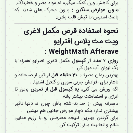
برای کاهش وزن کمک میگیره نه مواد مضر و خطرناک.
بدون عوارض سنگین
:
بدون محرک ‌های شدید که
باعث استرس یا تپش قلب بشن.
نحوه استفاده قرص مکمل لاغری
ویت مث پلاس افترایو
:
WeightMath Afterave
روزی
۲
عدد از کپسول
مکمل لاغری افترایو همراه با
یک لیوان آب میل کن.
بهترین زمان مصرف:
۳۰
دقیقه قبل از
قبل از صبحانه و
ناهار برای افزایش چربی ‌سوزی و کنترل اشتها.
اگه ورزش می ‌کنی،
یه کپسول قبل از تمرین
بخور تا
انرژی و استقامتت بیشتر بشه.
مصرف بیش از حد نداشته باش چون نه تنها تاثیر
بیشتری نداره بلکه دچار عوارض جانبی هم میشی.
برای گرفتن بهترین نتیجه مصرفش رو با رژیم غذایی
سالم و فعالیت بدنی ترکیب کن .