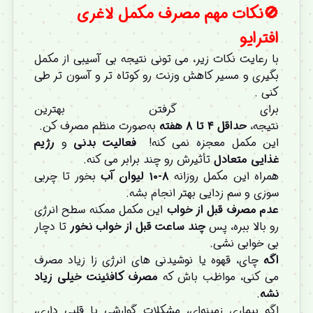
🚫نکات مهم مصرف مکمل لاغری
افترایو
با رعایت نکات زیر، می ‌تونی نتیجه بی آسیبی از مکمل
بگیری و مسیر کاهش وزنت رو کوتاه ‌تر و آسون تر طی
کنی .
برای گرفتن بهترین
نتیجه،
حداقل
۴
تا
۸
هفته
به‌صورت منظم مصرف کن.
این مکمل معجزه نمی ‌کنه!
فعالیت بدنی
و
رژیم
غذایی متعادل
تأثیرش رو چند برابر می ‌کنه.
همراه این مکمل روزانه
۸-۱۰
لیوان آب
بخور تا چربی
‌سوزی و سم ‌زدایی بهتر انجام بشه.
عدم مصرف قبل از خواب
این مکمل ممکنه سطح انرژی
رو بالا ببره، پس
چند ساعت قبل از خواب نخور
تا دچار
بی ‌خوابی نشی.
اگه
چای، قهوه یا نوشیدنی‌ های انرژی ‌زا زیاد مصرف
می ‌کنی، مواظب باش که
مصرف کافئینت خیلی زیاد
نشه
.
اگه بیماری زمینه‌ای، مشکلات گوارشی یا قلبی داری،