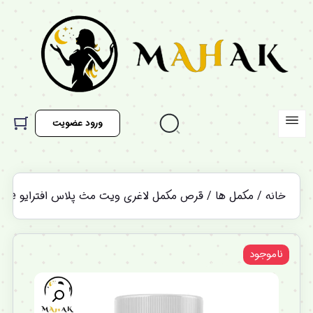
ورود عضویت
خانه
/
مکمل ها
/ قرص مکمل لاغری ویت مث پلاس افترایو WeightMath Afterave
ناموجود
%12 تخفیف ویژه