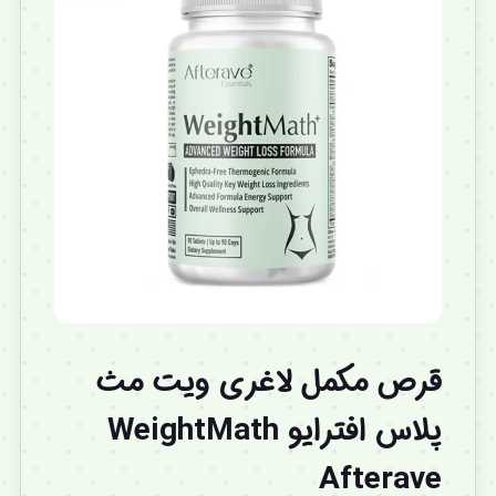
قرص مکمل لاغری ویت مث
پلاس افترایو WeightMath
Afterave