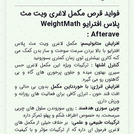
فواید قرص مکمل لاغری ویت مث
پلاس افترایو WeightMath
:
Afterave
افزایش متابولیسم
:
مکمل لاغری ویت مث پلاس
افترایو با بالا بردن سرعت سوخت ‌و ساز بدن کمک می
‌کنه کالری بیشتری توی زمان کمتری بسوزونید
کنترل اشتها
:
ترکیبات ویژه این مکمل لاغری حس
سیری بهتون میده و جلوی پرخوری ‌های گاه و بی
گاهتون رو می ‌گیره.
افزایش انرژی
:
با خوردناین مکمل
بدون بی ‌حالی و
افت قند خون ، انرژی کافی برای فعالیت ‌های روزانه و
ورزش داری.
چربی ‌سوزی هدفمند
:
روی سوزوندن سلول های چربی
سرسخت، به خصوص اطراف شکم و پهلو تمرکز داره.
ترکیبات طبیعی و علمی
:
بر خلاف خیلی از مکمل های
لاغری فرمول ای داره که از ترکیبات مؤثر و با کیفیت