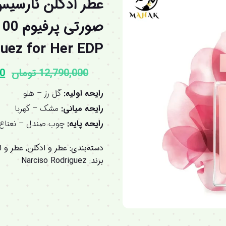
عطر ادکلن نارسیس 
uez for Her EDP
12,790,000
تومان
00
رایحه اولیه:
گل رز – هلو
رایحه میانی:
مشک – کهربا
رایحه پایه:
چوب صندل – نعناع
دسته‌بندی:
عطر و ادکلن
,
عطر و اد
برند:
Narciso Rodriguez