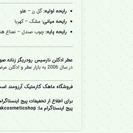
رایحه اولیه:
گل رز – هلو
رایحه میانی:
مشک – کهربا
رایحه پایه:
چوب صندل – نعناع هن
عطر ادکلن نارسیس رودریگز زنانه صورتی پرفیوم 100 میل اورجینال -Her EDP
در سال 2006 به بازار عطر و ادکلن عرضه شد.
فروشگاه ماهک کازمتیک آرزومند اس
برای اطلاع از تخفیفات پیج اینستاگرا
پیج اینستاگرام ما
:
akcosmeticshop