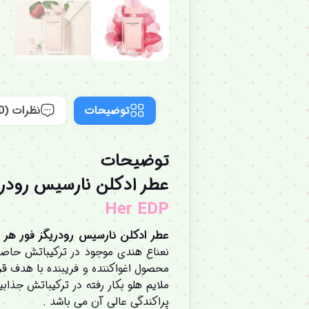
توضیحات
نظرات (0)
توضیحات
عطر ادکلن نارسیس رودریگز زنانه ص
Her EDP
عطر ادکلن نارسیس رودریگز فور هر پرفیوم-driguez for Her EDP
نعناع هندی موجود در ترکیباتش حاصل
محصول اغواکننده و فریبنده با هدف قرا
ملایم هلو بکار رفته در ترکیباتش جذاب
پراکندگی عالی آن می باشد .