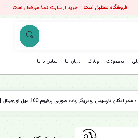
فروشگاه تعطیل است
– خرید از سایت فعلاً غیرفعال است.
لی
محصولات
وبلاگ
درباره ما
تماس با ما
 عطر ادکلن نارسیس رودریگز زنانه صورتی پرفیوم 100 میل اورجینال | Narciso Rodriguez for Her EDP
%12 تخفیف ویژه