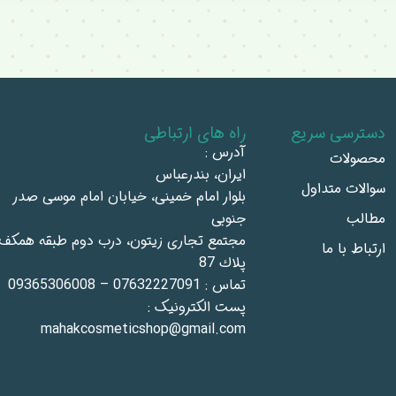
دسترسی سریع
راه های ارتباطی
آدرس :
محصولات
ايران، بندرعباس
سوالات متداول
بلوار امام خمينى، خيابان امام موسى صدر
مطالب
جنوبى
مجتمع تجاری زيتون، درب دوم طبقه همكف،
ارتباط با ما
پلاك 87
تماس : 07632227091 – 09365306008
پست الکترونیک :
mahakcosmeticshop@gmail.com