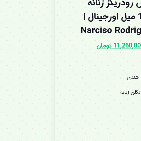
رودریگز زنانه
صورتی پرفیوم 100 میل اورجینال |
Narciso Rodrig
11,260,0
تومان
 هندی
کلن زنانه