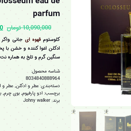
olosseum eau de
parfum
10,090,000
تومان
00
کلوسئوم
قهوه ای
جانی واکر ا
ادکلن اغوا کننده و خشن با پ
سنگین گرم و تلخ به هماره ن
شناسه محصول:
8034840888964
دسته‌بندی:
عطر و ادکلن
,
عطر و ا
برچسب:
ادو پارفیوم
,
بوی چرم
,
ب
برند:
Johny walker