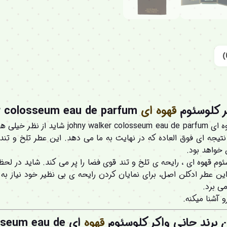
ر کلوسئوم
قهوه ای
j
colosseum eau de parfum :
r
عطر ادکلن برند جانی واکر کلوسئوم قهوه ای parfum
تیجه ای فوق العاده که در نهایت به ما می دهد. این عطر تلخ و تن
خواهد بود.
وسئوم قهوه ای ، رایحه ی تلخ و تند قوی فضا را پر می کند. شاید در ل
ن عطر ادکلن اصل، برای نمایان کردن رایحه ی بی نظیر خود نیاز ب
ی برد.
 آشنا میکنه.
 برند جانی واکر کلوسئوم
قهوه
ای seum eau de