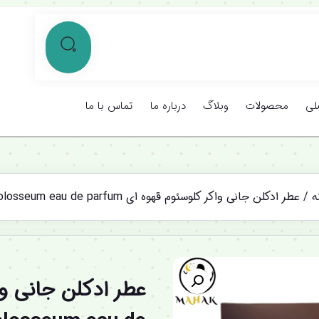
لی
محصولات
وبلاگ
درباره ما
تماس با ما
ه
/ عطر ادکلن جانی واکر کلوسئوم قهوه ای johny walker colosseum eau de parfum
%12 تخفیف ویژه
عطر ادکلن جانی وا