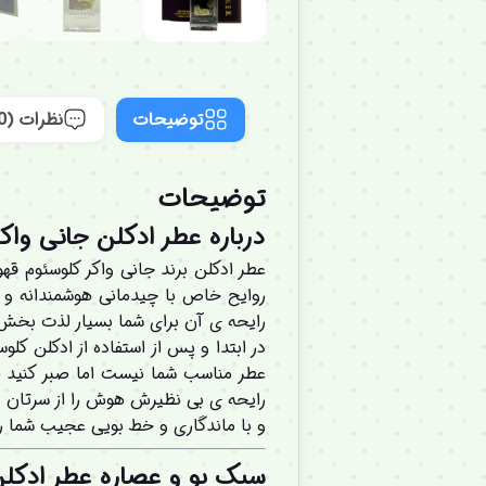
توضیحات
نظرات (0)
توضیحات
درباره عطر ادکلن جانی واک
روایح خاص با چیدمانی هوشمندانه و ن
رایحه ی آن برای شما بسیار لذت بخش 
در ابتدا و پس از استفاده از ادکلن کل
عطر مناسب شما نیست اما صبر کنید ای
رایحه ی بی نظیرش هوش را از سرتان م
و با ماندگاری و خط بویی عجیب شما رو
سبک بو و عصاره عطر ادکلن