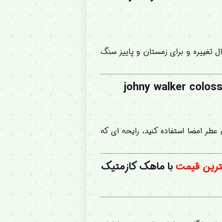
 تغییره و برای زمستان و پاییز سنگ
نی واکر کلوسئوم قهوه ای johny walker colosseum eau de
عطر امضا استفاده کنید، رایحه ای که
رین قیمت
با ماهک کازمتیک