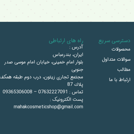
دسترسی سریع
راه های ارتباطی
آدرس :
محصولات
ايران، بندرعباس
سوالات متداول
بلوار امام خمينى، خيابان امام موسى صدر
مطالب
جنوبى
مجتمع تجاری زيتون، درب دوم طبقه همكف،
ارتباط با ما
پلاك 87
تماس : 07632227091 – 09365306008
پست الکترونیک :
mahakcosmeticshop@gmail.com