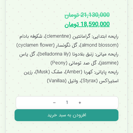
21,130,000
تومان
18,590,000
تومان
رایحه ابتدایی: گرامانتین (clementine)، شکوفه بادام
(almond blossom)، گل نگونسار (cyclamen flower)
رایحه میانی: زنبق بلادونا (belladonna lily)، گل یاس
(jasmine)، گل صد تومانی (Peony)
رایحه پایانی: کهربا (Amber)، مشک (Musk)، رزین
استیراکس (Styrax)، وانیل (Vanillaa)
افزودن به سبد خرید