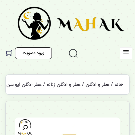
ورود عضویت
خانه
/
عطر و ادکلن
/
عطر و ادکلن زنانه
/ عطر ادکلن ایو سن لورن سینما اصل 100میل | 
%12 تخفیف ویژه