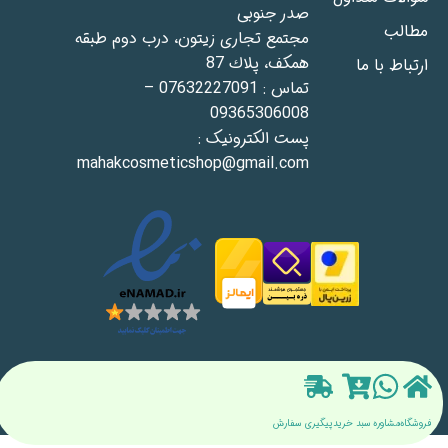
صدر جنوبى
مطالب
مجتمع تجاری زيتون، درب دوم طبقه
همكف، پلاك 87
ارتباط با ما
تماس : 07632227091 –
09365306008
پست الکترونیک :
mahakcosmeticshop@gmail.com
تمام حقوق برای فروشگاه ماهک کازمتیک محفوظ است | طراحی شده
توسط شرکت accifly ​
فروشگاه
مشاوره
سبد خرید
پیگیری سفارش