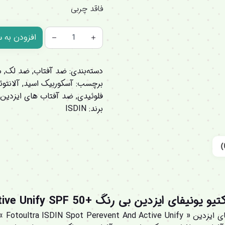
فاقد چربی
افزودن به 
دسته‌بندی:
ضد آفتاب
,
ضد لک
,
م
برچسب:
آسکوربیک اسید
,
آلانتو
فلوئیدی
,
ضد آفتاب های ایزدین
,
برند:
ISDIN
ن بی رنگ +Fotoultra 100 Active Unify SPF 50 :
ضد آفت