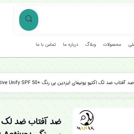
لی
محصولات
وبلاگ
درباره ما
تماس با ما
 آفتاب ضد لک اکتیو یونیفای ایزدین بی رنگ +Fotoultra 100 Active Unify SPF 50
%12 تخفیف ویژه
ضد آفتاب ضد لک اک