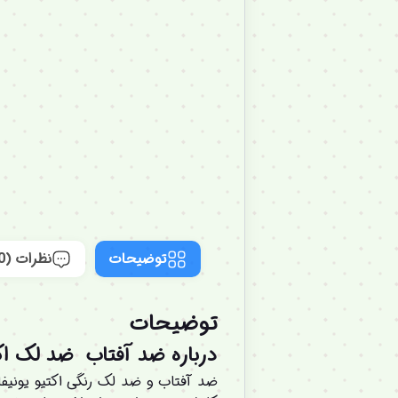
توضیحات
نظرات (0)
توضیحات
درباره ضد آفتاب ضد لک اکتیو یونیفای ایزدی