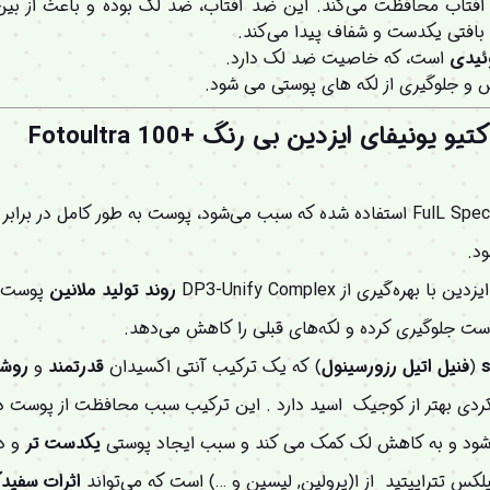
 آفتاب محافظت می‌کند. این ضد آفتاب، ضد لک بوده و باعث از بین
بافتی یکدست و شفاف پیدا می‌کند.
ئیدی
است، که خاصیت ضد لک دارد.
و جلوگیری از لکه های پوستی می شود.
عملکرد ضد آفتاب ضد لک اکتیو یونیفای ایزدین بی رنگ +Fotoultra 100
در این ضد آفتاب از تکنولوژی FulL Spectrum استفاده شده که سبب می‌شود، پوست به طور کامل در برابر
د.
ه‌گیری از DP3-Unify Complex
روند تولید ملانین
پوست ر
وست جلوگیری کرده و لکه‌های قبلی را کاهش می‌دهد.
(
فنیل اتیل رزورسینول
) که یک ترکیب آنتی اکسیدان
قدرتمند
و
روش
ی بهتر از کوجیک اسید دارد . این ترکیب سبب محافظت از پوست در ب
ی‌شود و به کاهش لک کمک می کند و سبب ایجاد پوستی
یکدست تر
و د
اثرات سفید