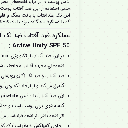
کامل پوست را در برابر اشعه‌های مضر
مدتی استفاده از این ضد آفتاب پوست 
این یک ضدآفتاب با بافت
سبک و فلو
که با
عملکرد
سه گانه
خود باعث کاهش 
Active Unify SPF 50 :
اشعه‌های مخرب آفتاب محافظت شو
ضد آفتاب و ضد لک اکتیو یونیفای ایزدین با بهر
کنترل
می‌کند و از ایجاد لکه روی پ
این ضد آفتاب با داشتن
symwhite
کننده
قوی
برای پوست است و عملکرد
اثر اشعه ناشی از اشعه فرابنفش م
حاوی
کمپلکس
pkek است که کمپلکس تتراپپتید از ا(پرولین, لیسین و …) است که می‌تواند