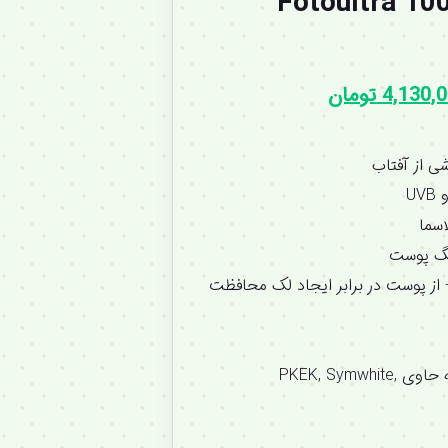
Fotoultra 100 Acti
4,130,
تومان
ی از آفتاب
نگ پوست
برابر یک ضدآفتاب با SPF50+ از پوست در برابر ایجاد لک محافظت
ضدلک موضعی موثر با اثر 3 گانه حاوی PKEK, Symwhite,