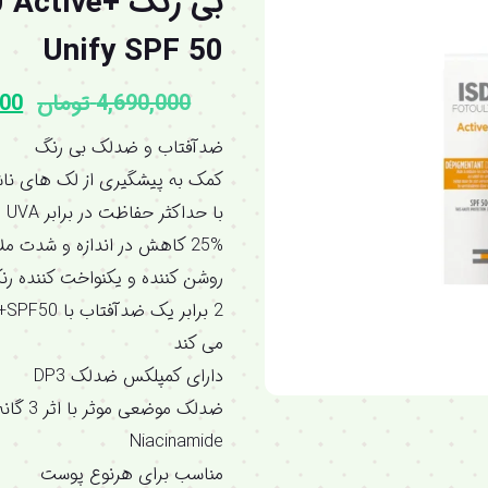
بی رنگ +ve
Unify SPF 50
4,690,000
تومان
000
ضدآفتاب و ضدلک بی رنگ
کمک به پیشگیری از لک های ناش
با حداکثر حفاظت در برابر UVA و UVB
25% کاهش در اندازه و شدت ملاسما
روشن کننده و یکنواخت کننده ر
2 
می کند
دارای کمپلکس ضدلک DP3
Niacinamide
مناسب برای هرنوع پوست