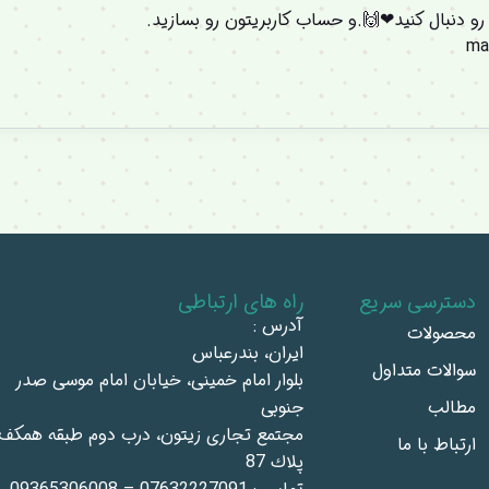
 رو دنبال کنید❤🙌.و
حساب کاربریتون
رو بسازید.
ma
دسترسی سریع
راه های ارتباطی
آدرس :
محصولات
ايران، بندرعباس
سوالات متداول
بلوار امام خمينى، خيابان امام موسى صدر
مطالب
جنوبى
مجتمع تجاری زيتون، درب دوم طبقه همكف،
ارتباط با ما
پلاك 87