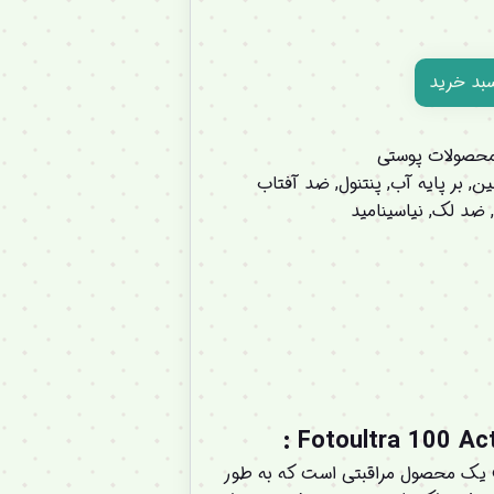
سبد خرید
حصولات پوستی
ئین
,
بر پایه آب
,
پنتنول
,
ضد آفتاب
ضد لک
,
نیاسینامید
اب و ضد لک رنگی اکتیو یونیفای ایزدین « Fotoultra ISDIN Spot Perevent And Active Unify » یک محصول مراقبتی است که به طور