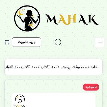
ورود عضویت
خانه
/
محصولات پوستی
/
ضد آفتاب
/ ضد آفتاب ضد التهاب و ضد جوش فارم استی Farm Stay حاوی عصاره درخت چای ح
ناموجود
%12 تخفیف ویژه