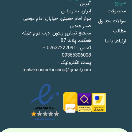
سریع
آدرس :
محصولات
ايران، بندرعباس
بلوار امام خمينى، خيابان امام موسى
سوالات متداول
صدر جنوبى
مطالب
مجتمع تجاری زيتون، درب دوم طبقه
همكف، پلاك 87
ارتباط با ما
تماس : 07632227091 –
09365306008
پست الکترونیک :
mahakcosmeticshop@gmail.com