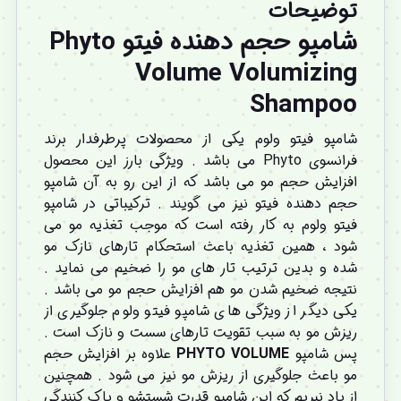
توضیحات
شامپو حجم دهنده فیتو Phyto
Volume Volumizing
Shampoo
شامپو فیتو ولوم یکی از محصولات پرطرفدار برند
فرانسوی
Phyto
می باشد . ویژگی بارز این محصول
افزایش حجم مو می باشد که از این رو به آن شامپو
حجم دهنده فیتو نیز می گویند . ترکیباتی در شامپو
فیتو ولوم به کار رفته است که موجب تغذیه مو می
شود ، همین تغذیه باعث استحکام تارهای نازک مو
شده و بدین ترتیب تار های مو را ضخیم می نماید .
نتیجه ضخیم شدن مو هم افزایش حجم مو می باشد .
یکی دیگر از ویژگی های شامپو فیتو ولوم جلوگیری از
ریزش مو به سبب تقویت تارهای سست و نازک است .
پس شامپو
VOLUME
PHYTO
علاوه بر افزایش حجم
مو باعث جلوگیری از ریزش مو نیز می شود . همچنین
از یاد نبریم که این شامپو قدرت شستشو و پاک کنندگی