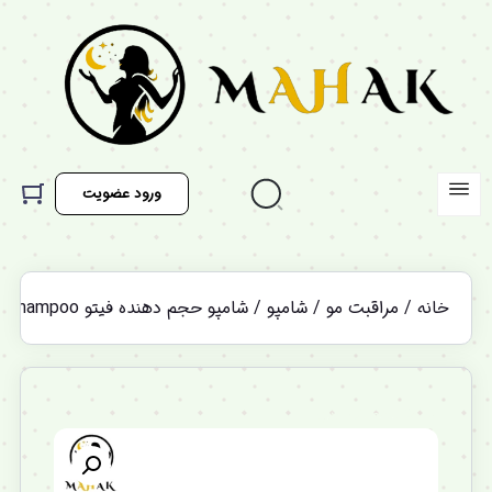
ورود عضویت
خانه
/
مراقبت مو
/
شامپو
/ شامپو حجم دهنده فیتو Phyto Volume Volumizing Shampoo
%12 تخفیف ویژه