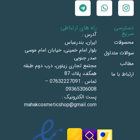
دسترسی
راه های ارتباطی
سریع
آدرس :
محصولات
ايران، بندرعباس
بلوار امام خمينى، خيابان امام موسى
سوالات متداول
صدر جنوبى
مطالب
مجتمع تجاری زيتون، درب دوم طبقه
همكف، پلاك 87
ارتباط با ما
تماس : 07632227091 –
09365306008
پست الکترونیک :
mahakcosmeticshop@gmail.com