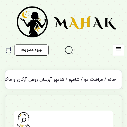
ورود عضویت
خانه
/
مراقبت مو
/
شامپو
/ شامپو آبرسان روغن آرگان و ماکادامیا اوری استرند cadamia Hydrating Shampoo
%12 تخفیف ویژه