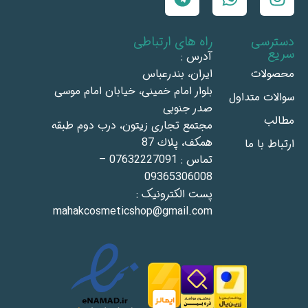
دسترسی
راه های ارتباطی
سریع
آدرس :
محصولات
ايران، بندرعباس
بلوار امام خمينى، خيابان امام موسى
سوالات متداول
صدر جنوبى
مطالب
مجتمع تجاری زيتون، درب دوم طبقه
همكف، پلاك 87
ارتباط با ما
تماس : 07632227091 –
09365306008
پست الکترونیک :
mahakcosmeticshop@gmail.com