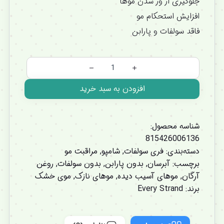
جلوگیری از وز شدن موها
افزایش استحکام مو
فاقد سولفات و پارابن
افزودن به سبد خرید
شناسه محصول:
815426006136
دسته‌بندی:
فری سولفات
,
شامپو
,
مراقبت مو
برچسب:
آبرسان
,
بدون پارابن
,
بدون سولفات
,
روغن
آرگان
,
موهای آسیب دیده
,
موهای نازک
,
موی خشک
برند:
Every Strand