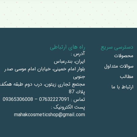
دسترسی سریع
راه های ارتباطی
آدرس :
محصولات
ايران، بندرعباس
سوالات متداول
بلوار امام خمينى، خيابان امام موسى صدر
مطالب
جنوبى
مجتمع تجاری زيتون، درب دوم طبقه همكف،
ارتباط با ما
پلاك 87
تماس : 07632227091 – 09365306008
پست الکترونیک :
mahakcosmeticshop@gmail.com