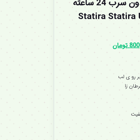
رژلب مایع مات بدون سرب 24 ساعته
Statira Statira Unle
800
تومان
بر رو ی لب
طان زا
فیت