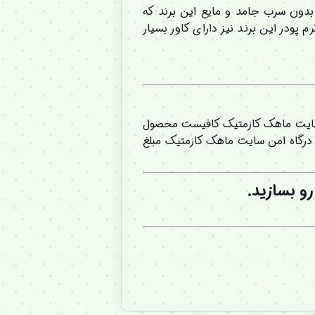
دون سرب جامد و مایع این برند که
پودر این برند نیز دارای کاور بسیار
عته استاتیرا Statira Unleaded lipgloss 24H اصل از طریق سایت ماهک کازمتیک کافیست محصول
 درگاه امن سایت ماهک کازمتیک مبلغ
و بسازید.