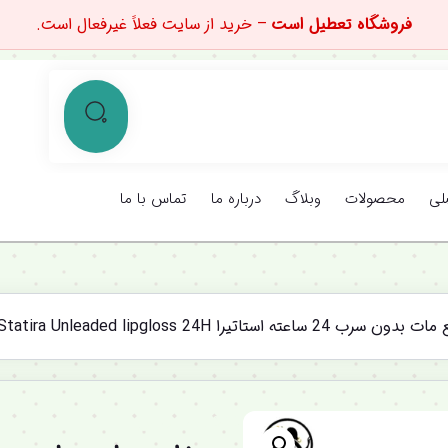
فروشگاه تعطیل است
– خرید از سایت فعلاً غیرفعال است.
لی
محصولات
وبلاگ
درباره ما
تماس با ما
ه استاتیرا Statira Statira Unleaded lipgloss 24H
%12 تخفیف ویژه