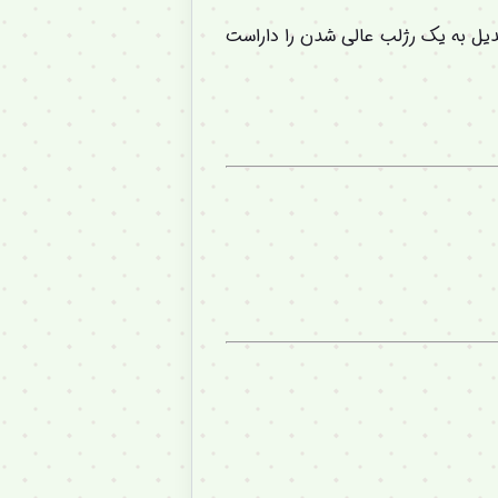
Statira Statira Unleaded lipgloss مهم ترین فاکتور تبدیل به یک رژلب عالی شدن را داراست