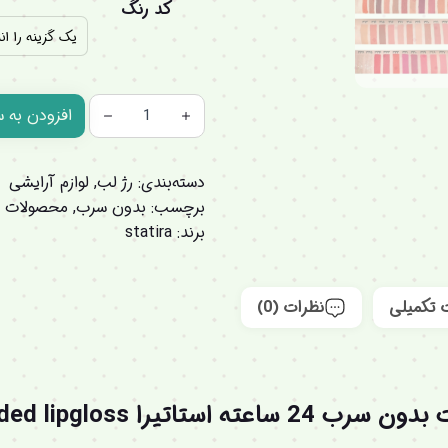
کد رنگ
افزودن به 
دسته‌بندی:
رژ لب
,
لوازم آرایشی
برچسب:
بدون سرب
,
محصولات ای
برند:
statira
 تکمیلی
نظرات (0)
‎‎چرا باید از رژلب مایع مات بدون