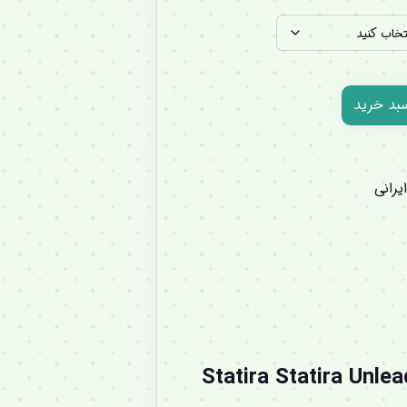
سبد خرید
رانی
 سرب 24 ساعته استاتیرا Statira Statira Unleaded lipgloss