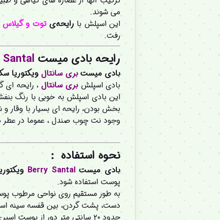
ترکیب آنها از عصاره های گیاهی و طب
می شوند.
این اسپلش با
رایحه‌ی
توت و گیلاس
ه
رفت.
رایحه بادی میست
 Santal
بادی میست
بری
سانتال
ویکتوریا س
بادی اسپلش
بری
سانتال
، رایحه ای گل
این بادی اسپلش به خوبی با رنگ بنف
بخش بودن، رایحه ای بسیار با وقار و ش
وجود نت چوب صندل ، عموما در عطر ها
نحوه استفاده :
بادی میست
Santal
Berry
ویکتوری
پوست استفاده شود.
به طور مستقیم روی نواحی مرطوب پوست
دست، پشت گردن، بین قفسه سینه اسپ
حدود ۲۰ سانتی متر دور از پوست اسپری کنید.