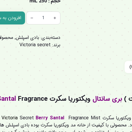
حجم : 250 miL
افزودن به 
دسته‌بندی:
بادی اسپلش
,
محصولا
برند:
Victoria secret
ت )
بری
سانتال
ویکتوریا سکرت
Fragrance
Santal
یکتوریا سکرت
Santal
Berry
Secret
Victoria
t
حصولی با کیفیت از خانه مد ویکتوریا سکرت بوده بادی اسپلش ها ن