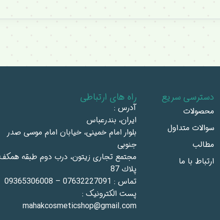
دسترسی سریع
راه های ارتباطی
آدرس :
محصولات
ايران، بندرعباس
سوالات متداول
بلوار امام خمينى، خيابان امام موسى صدر
مطالب
جنوبى
مجتمع تجاری زيتون، درب دوم طبقه همكف،
ارتباط با ما
پلاك 87
تماس : 07632227091 – 09365306008
پست الکترونیک :
mahakcosmeticshop@gmail.com