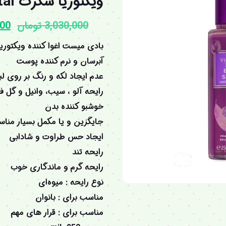
ویکتوریا سکرت Berry Santal
3,030,000
تومان
000
بادی میست اغوا کننده ویکتوری
آبرسان و نرم کننده پوست
عدم ایجاد لکه و رنگ بر روی ل
رایحه آلو ، سیب، وانیل و گل فر
خوشبو کننده بدن
جایگزین و یا مکمل بسیار منا
ایجاد حس طراوت و شادابی
رایحه تند
رایحه گرم و ماندگاری خوب
نوع رایحه : میوه‌ای
مناسب برای : بانوان
مناسب برای : قرار های مهم