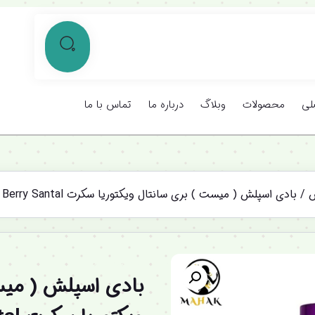
لی
محصولات
وبلاگ
درباره ما
تماس با ما
ش
/ بادی اسپلش ( میست ) بری سانتال ویکتوریا سکرت Berry Santal
%12 تخفیف ویژه
بادی اسپلش ( میس