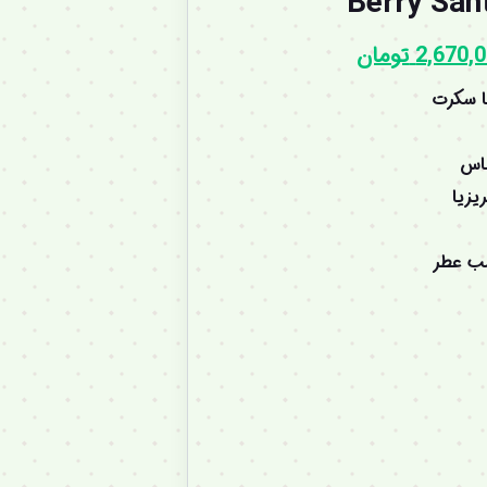
2,670,
تومان
ا سکرت
باس
یزیا
سب عطر