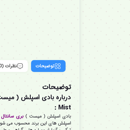
توضیحات
نظرات (0)
توضیحات
درباره بادی اسپلش ( میس
Mist :
بادی اسپلش ( میست )
بری
سانتال
و
اسپلش های این برند محسوب می شود. م