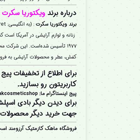
درباره برند
ویکتوریا سکرت
:
برند ویکتوریا سکرت
: (به انگلیسی: Victoria’s Secret ) طراح، تولیدکننده، بازاریاب و فروشندهٔ لباس زیر
۱۹۷۷ تأسیس شده‌است. این شرکت محص
کفش، عطر و محصولات آرایشی به فروش
برای اطلاع از تخفیفات پیج 
کاربریتون
رو بسازید.
پیج اینستاگرام ما
:
akcosmeticshop
برای دیدن دیگر بادی اسپل
جهت خرید دیگر محصولات بر
فروشگاه ماهک کازمتیک آرزومند اس