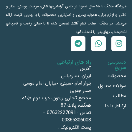
فروشگاه ماهک با ۱۵ سال تجربه در دنیای آرایشی‌بهداشتی، مراقبت پوستی، عطر و
ادکلن و لوازم برقی، همواره بهترین و اصل‌ترین محصولات را با بهترین قیمت ارائه
می‌دهد. در ماهک، اصالت تمام کالاها تضمین شده تا با خیالی راحت و تجربه‌ای
لذت‌بخش، زیبایی‌تان را انتخاب کنید.
دسترسی
راه های ارتباطی
سریع
آدرس :
محصولات
ايران، بندرعباس
بلوار امام خمينى، خيابان امام موسى
سوالات متداول
صدر جنوبى
مطالب
مجتمع تجاری زيتون، درب دوم طبقه
همكف، پلاك 87
ارتباط با ما
تماس : 07632227091 –
09365306008
پست الکترونیک :