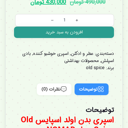
490,000
تومان
430,000
تومان
افزودن به سبد خرید
دسته‌بندی:
عطر و ادکلن
,
اسپری خوشبو کننده
,
بادی
اسپلش
,
محصولات بهداشتی
برند:
old spice
توضیحات
نظرات (0)
توضیحات
اسپری بدن اولد اسپایس Old