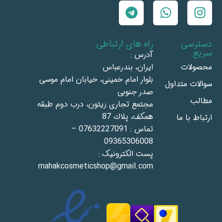
دسترسی
راه های ارتباطی
سریع
آدرس :
محصولات
ايران، بندرعباس
بلوار امام خمينى، خيابان امام موسى
سوالات متداول
صدر جنوبى
مطالب
مجتمع تجاری زيتون، درب دوم طبقه
همكف، پلاك 87
ارتباط با ما
تماس : 07632227091 –
09365306008
پست الکترونیک :
mahakcosmeticshop@gmail.com