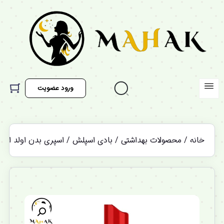
ورود عضویت
خانه
/
محصولات بهداشتی
/
بادی اسپلش
/ اسپری بدن اولد اسپایس Old Spice م
%12 تخفیف ویژه