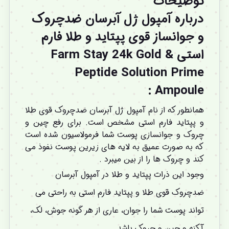
توضیحات
درباره آمپول ژل آبرسان ضدچروک
و جوانساز قوی پپتاید و طلا فارم
استی Farm Stay 24k Gold &
Peptide Solution Prime
Ampoule :
همانطور که از نام آمپول ژل آبرسان ضدچروک قوی طلا
و پپتاید فارم استی مشخص است. برای رفع چین و
چروک و جوانسازی پوست شما فرمولاسیون شده است
که به صورت عمیق به لایه های زیرین پوست نفوذ می
کند و چروک ها را از بین میبرد .
وجود این ذرات پپتاید و طلا در آمپول آبرسان
ضدچروک قوی طلا و پپتاید فارم استی به راحتی می
تواند پوست شما را جوان، عاری از هر گونه جوش، لک،
آکنه و چین و چروک باشد.