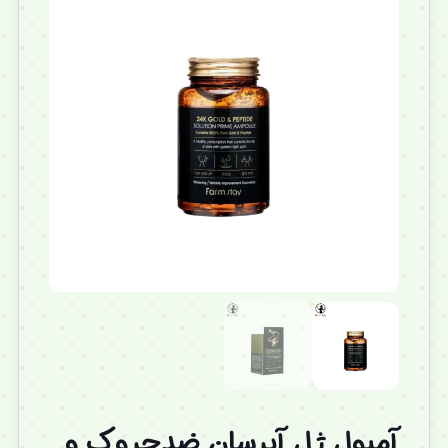
آمپول ژل آبرسان ضدچروک و