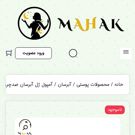
ورود عضویت
خانه
/
محصولات پوستی
/
آبرسان
/ آمپول ژل آبرسان ضدچروک و جوانساز قوی پپتاید و ط
ناموجود
%12 تخفیف ویژه