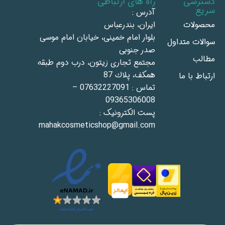
دسترسی
راه های ارتباطی
سریع
آدرس :
محصولات
ايران، بندرعباس
بلوار امام خمينى، خيابان امام موسى
سوالات متداول
صدر جنوبى
مطالب
مجتمع تجاری زيتون، درب دوم طبقه
همكف، پلاك 87
ارتباط با ما
تماس : 07632227091 –
09365306008
پست الکترونیک :
mahakcosmeticshop@gmail.com