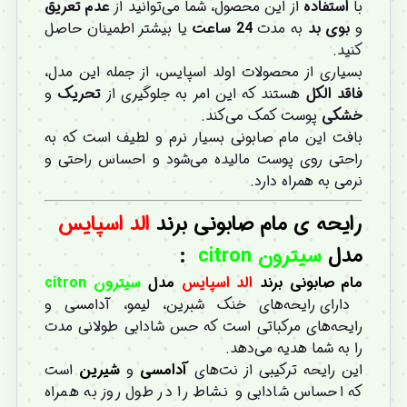
با
استفاده
از این محصول، شما می‌توانید از
عدم
تعریق
و
بوی
بد
به مدت
24 ساعت
یا بیشتر اطمینان حاصل
کنید.
بسیاری از محصولات اولد اسپایس، از جمله این مدل،
فاقد الکل
هستند که این امر به جلوگیری از
تحریک
و
خشکی
پوست کمک می‌کند.
بافت این مام صابونی بسیار نرم و لطیف است که به
راحتی روی پوست مالیده می‌شود و احساس راحتی و
نرمی به همراه دارد.
رایحه ی
مام صابونی برند
الد
اسپایس
مدل
سیترون citron
:
مام صابونی برند
الد
اسپایس
مدل
سیترون citron
دارای رایحه‌های خنک شبرین، لیمو، آدامسی و
رایحه‌های مرکباتی است که حس شادابی طولانی مدت
را به شما هدیه می‌دهد.
این رایحه ترکیبی از نت‌های
آدامسی
و
شیرین
است
که احساس شادابی و نشاط را در طول روز به همراه