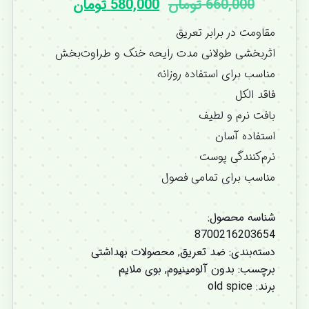
660,000
تومان
580,000
تومان
مقاومت در برابر تعریق
اثربخشی طولانی مدت رایحه خنک و طراوت‌بخش
مناسب برای استفاده روزانه
فاقد الکل
بافت نرم و لطیف
استفاده آسان
نرم‌کنندگی پوست
مناسب برای تمامی فصول
شناسه محصول:
8700216203654
دسته‌بندی:
ضد تعریق
,
محصولات بهداشتی
برچسب:
بدون آلومینیوم
,
بوی ملایم
برند:
old spice