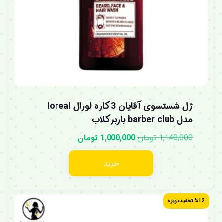
ژل شستسوی آقایان 3 کاره لورال loreal
مدل barber club باربر کلاب
1,140,000
تومان
1,000,000
تومان
خرید
%12 تخفیف ویژه