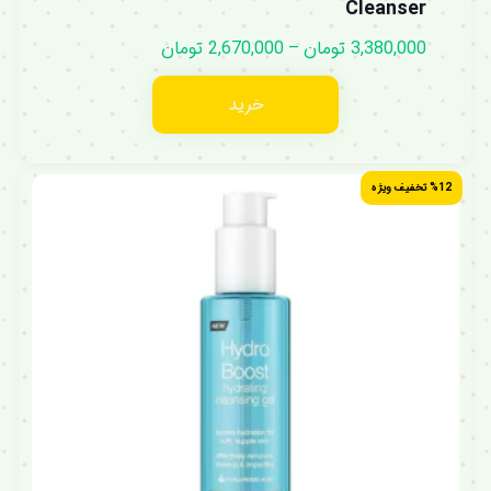
Cleanser
3,380,000
تومان
–
2,670,000
تومان
خرید
%12 تخفیف ویژه