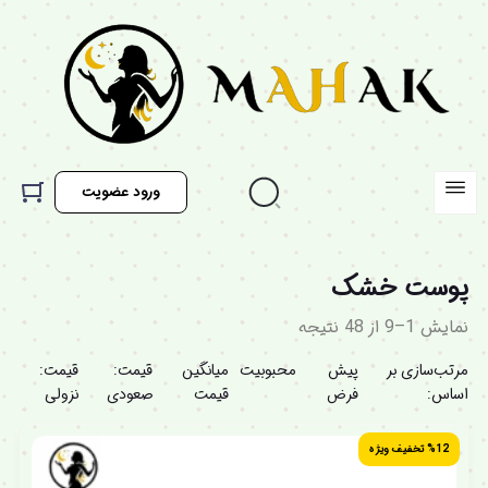
ورود عضویت
پوست خشک
نمایش 1–9 از 48 نتیجه
مرتب‌سازی بر
پیش
محبوبیت
میانگین
قیمت:
قیمت:
اساس:
فرض
قیمت
صعودی
نزولی
%12 تخفیف ویژه