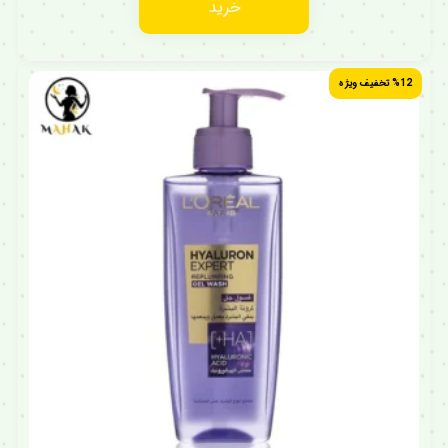
خرید
%12 تخفیف ویژه