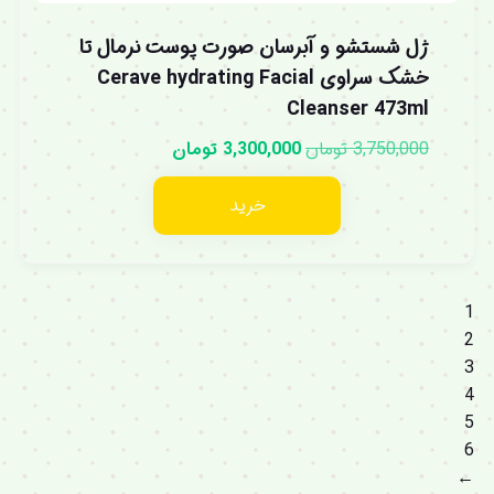
ژل شستشو و آبرسان صورت پوست نرمال تا
خشک سراوی Cerave hydrating Facial
Cleanser 473ml
3,750,000
تومان
3,300,000
تومان
خرید
1
2
3
4
5
6
←