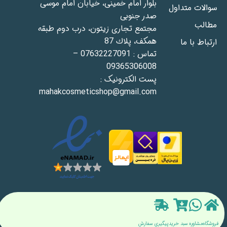
بلوار امام خمينى، خيابان امام موسى
سوالات متداول
صدر جنوبى
مطالب
مجتمع تجاری زيتون، درب دوم طبقه
همكف، پلاك 87
ارتباط با ما
تماس : 07632227091 –
09365306008
پست الکترونیک :
mahakcosmeticshop@gmail.com
تمام حقوق برای فروشگاه ماهک کازمتیک محفوظ است | طراحی شده
توسط شرکت accifly ​
فروشگاه
مشاوره
سبد خرید
پیگیری سفارش