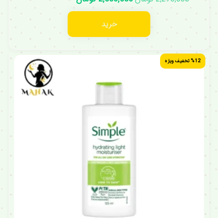
خرید
%12 تخفیف ویژه