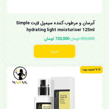
آبرسان و مرطوب کننده سیمپل لایت Simple
hydrating light moisturiser 125ml
820,000
تومان
720,000
تومان
خرید
%12 تخفیف ویژه