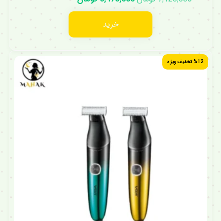
خرید
%12 تخفیف ویژه