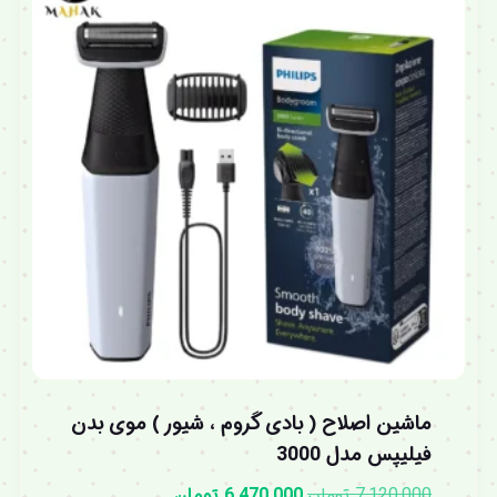
ماشین اصلاح ( بادی گروم ، شیور ) موی بدن
فیلیپس مدل 3000
7,120,000
تومان
6,470,000
تومان