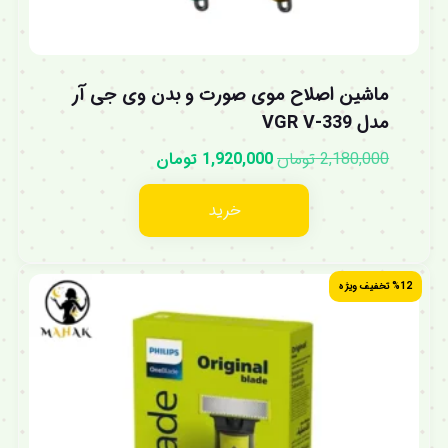
ماشین اصلاح موی صورت و بدن وی جی آر
مدل VGR V-339
2,180,000
تومان
1,920,000
تومان
خرید
%12 تخفیف ویژه