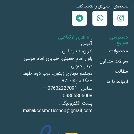
لذت‌بخش، زیبایی‌تان را انتخاب کنید.
دسترسی
راه های ارتباطی
سریع
آدرس :
محصولات
ايران، بندرعباس
بلوار امام خمينى، خيابان امام موسى
سوالات متداول
صدر جنوبى
مطالب
مجتمع تجاری زيتون، درب دوم طبقه
همكف، پلاك 87
ارتباط با ما
تماس : 07632227091 –
09365306008
پست الکترونیک :
mahakcosmeticshop@gmail.com