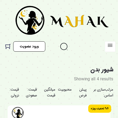
ورود عضویت
شیور بدن
Showing all 4 results
مرتب‌سازی بر
پیش
محبوبیت
میانگین
قیمت:
قیمت:
اساس:
فرض
قیمت
صعودی
نزولی
%9 تخفیف ویژه