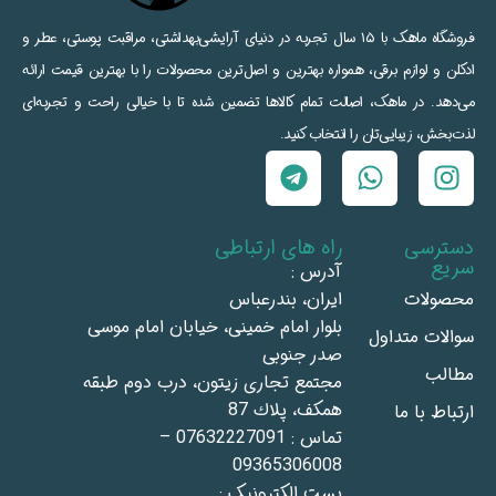
فروشگاه ماهک با ۱۵ سال تجربه در دنیای آرایشی‌بهداشتی، مراقبت پوستی، عطر و
ادکلن و لوازم برقی، همواره بهترین و اصل‌ترین محصولات را با بهترین قیمت ارائه
می‌دهد. در ماهک، اصالت تمام کالاها تضمین شده تا با خیالی راحت و تجربه‌ای
لذت‌بخش، زیبایی‌تان را انتخاب کنید.
دسترسی
راه های ارتباطی
سریع
آدرس :
محصولات
ايران، بندرعباس
بلوار امام خمينى، خيابان امام موسى
سوالات متداول
صدر جنوبى
مطالب
مجتمع تجاری زيتون، درب دوم طبقه
همكف، پلاك 87
ارتباط با ما
تماس : 07632227091 –
09365306008
پست الکترونیک :