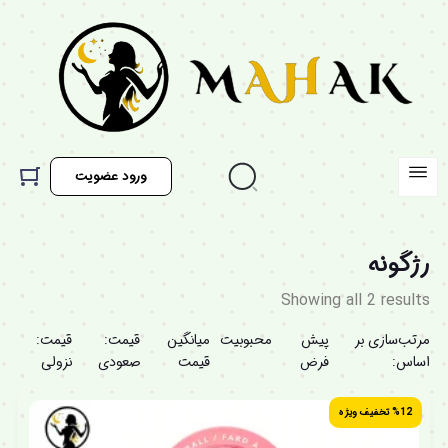
ورود عضویت
رژگونه
Showing all 2 results
مرتب‌سازی بر
پیش
محبوبیت
میانگین
قیمت:
قیمت:
اساس:
فرض
قیمت
صعودی
نزولی
%12 تخفیف ویژه