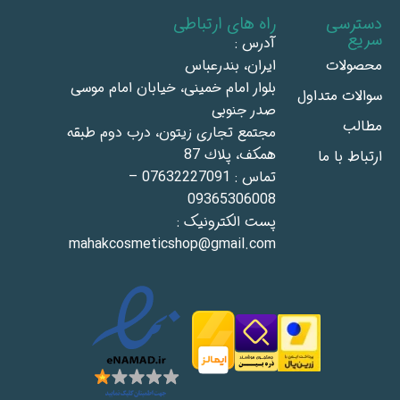
دسترسی
راه های ارتباطی
سریع
آدرس :
محصولات
ايران، بندرعباس
بلوار امام خمينى، خيابان امام موسى
سوالات متداول
صدر جنوبى
مطالب
مجتمع تجاری زيتون، درب دوم طبقه
همكف، پلاك 87
ارتباط با ما
تماس : 07632227091 –
09365306008
پست الکترونیک :
mahakcosmeticshop@gmail.com