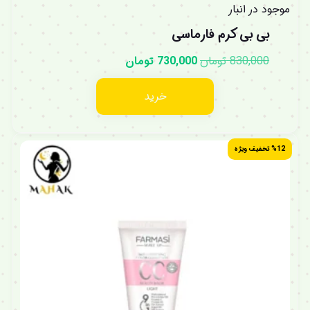
موجود در انبار
بی بی کرم فارماسی
830,000
تومان
730,000
تومان
خرید
%12 تخفیف ویژه