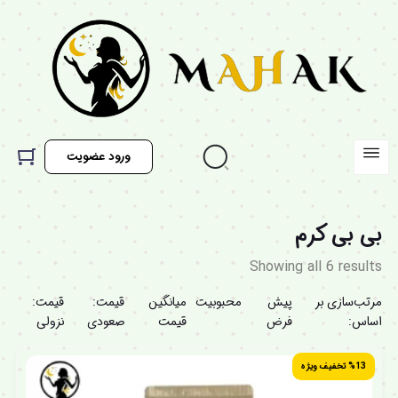
ورود عضویت
بی بی کرم
Showing all 6 results
مرتب‌سازی بر
پیش
محبوبیت
میانگین
قیمت:
قیمت:
اساس:
فرض
قیمت
صعودی
نزولی
%13 تخفیف ویژه