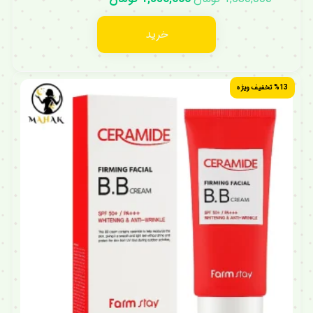
خرید
%13 تخفیف ویژه